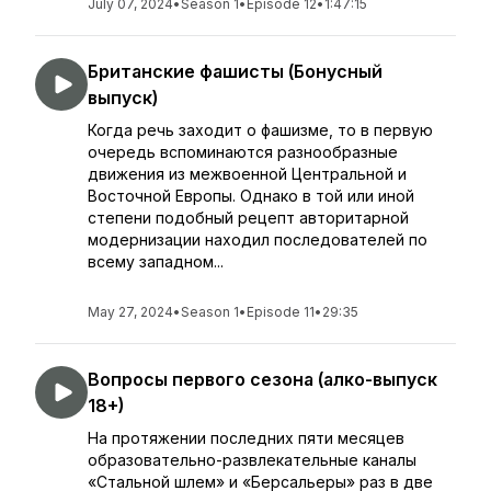
July 07, 2024
•
Season 1
•
Episode 12
•
1:47:15
Британские фашисты (Бонусный
выпуск)
Когда речь заходит о фашизме, то в первую
очередь вспоминаются разнообразные
движения из межвоенной Центральной и
Восточной Европы. Однако в той или иной
степени подобный рецепт авторитарной
модернизации находил последователей по
всему западном...
May 27, 2024
•
Season 1
•
Episode 11
•
29:35
Вопросы первого сезона (алко-выпуск
18+)
На протяжении последних пяти месяцев
образовательно-развлекательные каналы
«Стальной шлем» и «Берсальеры» раз в две