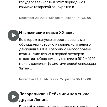
государственности в этот период – от
крымскотатарской этнократии и...
December 08, 2024
•
Season 2
•
Episode 17
•
1:32:06
Итальянские левые XX века
Во втором выпуске второго сезона мы
обсуждаем историю итальянского левого
движения в XX в. Говорим о многообразии
итальянских левых в первой четверти
столетия, «Красном двухлетии» в 1919 – 1920
гг. и подавлении фашистами левой оппозиции.
Затем ...
November 24, 2024
•
Season 2
•
Episode 16
•
1:37:08
Леворадикалы Рейха или немецкие
друзья Ленина
Первый выпуск второго сезона мы посвящаем