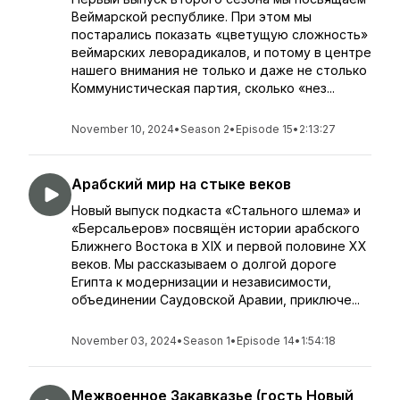
Веймарской республике. При этом мы
постарались показать «цветущую сложность»
веймарских леворадикалов, и потому в центре
нашего внимания не только и даже не столько
Коммунистическая партия, сколько «нез...
November 10, 2024
•
Season 2
•
Episode 15
•
2:13:27
Арабский мир на стыке веков
Новый выпуск подкаста «Стального шлема» и
«Берсальеров» посвящён истории арабского
Ближнего Востока в XIX и первой половине XX
веков. Мы рассказываем о долгой дороге
Египта к модернизации и независимости,
объединении Саудовской Аравии, приключе...
November 03, 2024
•
Season 1
•
Episode 14
•
1:54:18
Межвоенное Закавказье (гость Новый