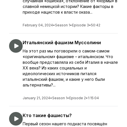
случайная «ошибка», отклонение от «нормы» в
славной немецкой истории? Какие факторы в
приходе нацистов к власти оказа...
February 04, 2024
•
Season 1
•
Episode 3
•
50:42
Итальянский фашизм Муссолини
На этот раз мы поговорили о самом-самом
«оригинальном» фашизме – итальянском. Что
вообще представляла из себя Италия в начале
XX века? Из каких социальных и
идеологических источников питался
итальянский фашизм, и какие у него были
альтернативы?...
January 21, 2024
•
Season 1
•
Episode 2
•
1:15:04
Кто такие фашисты?
Первый сезон нашего подкаста посвящён