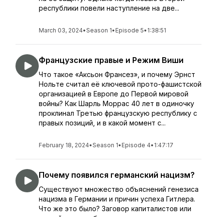
республики повели наступление на две...
March 03, 2024
•
Season 1
•
Episode 5
•
1:38:51
Французские правые и Режим Виши
Что такое «Аксьон Франсез», и почему Эрнст
Нольте считал её ключевой прото-фашистской
организацией в Европе до Первой мировой
войны? Как Шарль Моррас 40 лет в одиночку
проклинал Третью французскую республику с
правых позиций, и в какой момент с...
February 18, 2024
•
Season 1
•
Episode 4
•
1:47:17
Почему появился германский нацизм?
Существуют множество объяснений генезиса
нацизма в Германии и причин успеха Гитлера.
Что же это было? Заговор капиталистов или