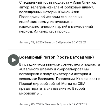
Специальный гость подкаста – Илья Спектор,
автор телеграм-канала «Пробковый шлем»,
посвящённый истории Южной Азии.
Поговорили об истории становления
индийских коммунистических и
националистических партий в межвоенный
период. Из каких каст проис...
January 19, 2025
•
Season 2
•
Episode 20
•
1:22:21
Всемирный потоп (гость Ватоадмин)
В праздничном выпуске совместного подкаста
«Стального шлема» и «Берсальеров» мы
поговорили с популяризатором истории и
экономики Василием Тополевым. Кто виноват в
Первой мировой войне? Могли ли США
предотвратить скатывание ко Второй
мировой? В ...
January 05, 2025
•
Season 2
•
Episode 19
•
1:37:57