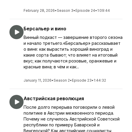
February 28, 2026
•
Season 3
•
Episode 24
•
1:09:44
Берсальер и вино
Винный подкаст — завершение второго сезона
и начало третьего.«Берсальер» рассказывает
о вине: как вырастить хороший виноград и
какие сорта бывают; что влияет на итоговый
вкус; как получаются розовые, оранжевые и
красные вина; в чём и как...
January 11, 2026
•
Season 2
•
Episode 23
•
1:44:32
Австрийская революция
После долго перерыва поговорили о левой
политике в Австрии межвоенного периода.
Почему не случилось Австрийской Советской
республики по примеру Баварской и
Венгерской? Как австрийские социалисты