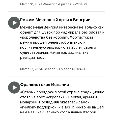
March 31, 2024
•
Season 1
•
Episode 7
•
2:04:29
Режим Миклоша Хорти в Венгрии
Межвоенная Венгрия интересна не только как
объект для шуток про «адмирала без флота» и
«королевства без короля». Хортистский
режим прошёл очень любопытную и
поучительную эволюцию за 25 лет своего
существования. Начав как радикальная
реакция про...
March 17, 2024
•
Season 1
•
Episode 6
•
1:24:58
Франкистская Испания
«Старый порядок» в этой стране традиционно
стоял на трёх «скрепах» – церкви, армии и
монархии. Последняя оказалась самой
«гнилой» подпоркой, и в 1931 г. никто не вышел
на её защиту. Однако когда левые Второй