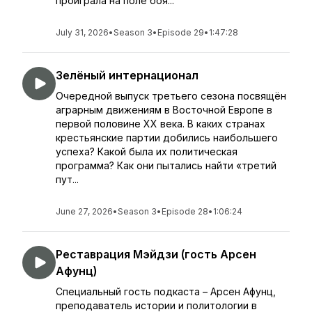
проиграла на поле боя...
July 31, 2026
•
Season 3
•
Episode 29
•
1:47:28
Зелёный интернационал
Очередной выпуск третьего сезона посвящён
аграрным движениям в Восточной Европе в
первой половине XX века. В каких странах
крестьянские партии добились наибольшего
успеха? Какой была их политическая
программа? Как они пытались найти «третий
пут...
June 27, 2026
•
Season 3
•
Episode 28
•
1:06:24
Реставрация Мэйдзи (гость Арсен
Афунц)
Специальный гость подкаста – Арсен Афунц,
преподаватель истории и политологии в