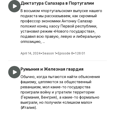
Диктатура Салазара в Португалии
В восьмом «португальском» выпуске нашего
подкаста мы рассказываем, как скромный
профессор экономики Антониу Салазар
положил конец хаосу Первой республики,
установил режим «Нового государства»,
подавил всю правую, левую и либеральную
оппозицию, ...
April 14, 2024
•
Season 1
•
Episode 8
•
1:26:01
Румыния и Железная гвардия
Обычно, когда пытаются найти объяснения
фашизму, цепляются за общественный
реваншизм, мол какие-то государства
проиграли войну и утратили территории
(Германия, Венгрия), а какие-то формально
выиграли, но получили «слишком мало»
(Италия).