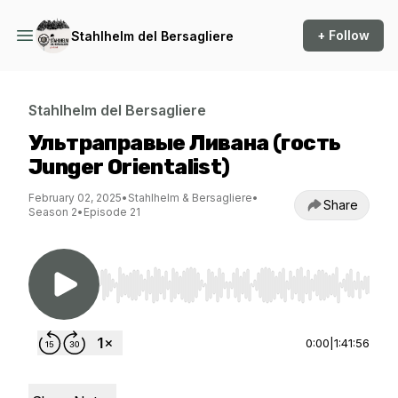
+ Follow
Stahlhelm del Bersagliere
Stahlhelm del Bersagliere
Ультраправые Ливана (гость
Junger Orientalist)
February 02, 2025
•
Stahlhelm & Bersagliere
•
Share
Season 2
•
Episode 21
Use Left/Right to seek, Home/End to jump to st
0:00
|
1:41:56