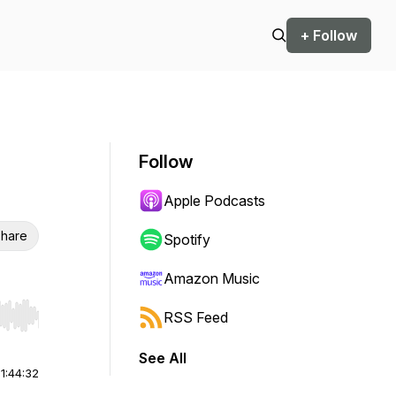
+ Follow
Follow
Apple Podcasts
hare
Spotify
Amazon Music
RSS Feed
r end. Hold shift to jump forward or backward.
See All
|
1:44:32