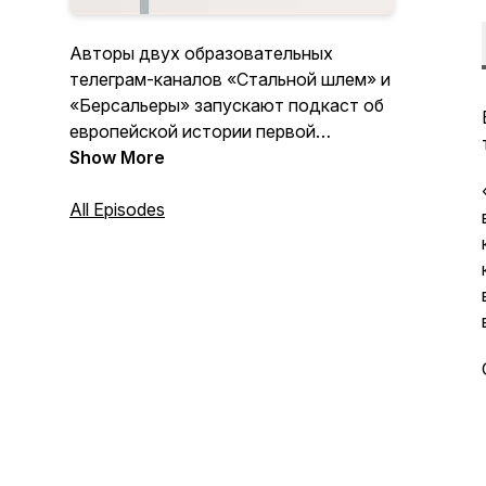
Авторы двух образовательных
телеграм-каналов «Стальной шлем» и
«Берсальеры» запускают подкаст об
европейской истории первой
половины XX века! Фашисты и
Show More
коммунисты, диктатуры и
демократии, прогрессисты и
All Episodes
традиционалисты – мы обсуждаем
очевидные сюжеты с неочевидных
перспектив.