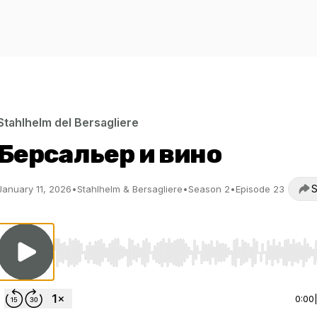
Stahlhelm del Bersagliere
Берсальер и вино
S
January 11, 2026
•
Stahlhelm & Bersagliere
•
Season 2
•
Episode 23
Use Left/Right to seek, Home/End to jump to start o
0:00