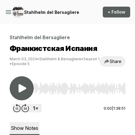
+ Follow
Stahlhelm del Bersagliere
Stahlhelm del Bersagliere
Франкистская Испания
March 03, 2024
•
Stahlhelm & Bersagliere
•
Season 1
Share
•
Episode 5
Use Left/Right to seek, Home/End to jump to st
0:00
|
1:38:51
Show Notes